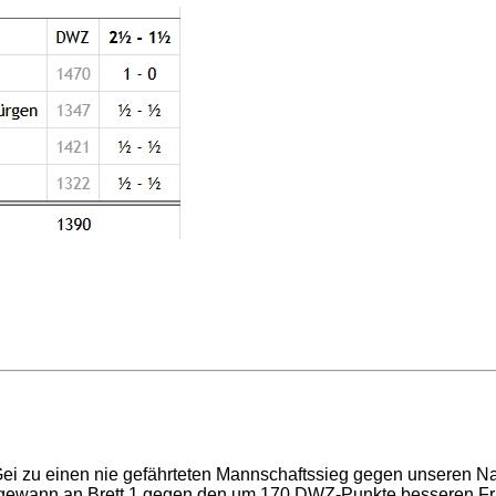
ei zu einen nie gefährteten Mannschaftssieg gegen unseren Na
gewann an Brett 1 gegen den um 170 DWZ-Punkte besseren Fran