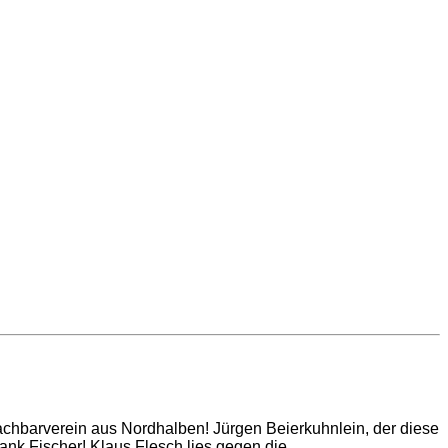
chbarverein aus Nordhalben! Jürgen Beierkuhnlein, der diese
k Fischer! Klaus Flesch lies gegen die